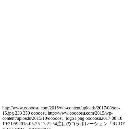
http://www.ooooosu.com/2015/wp-content/uploads/2017/08/top-
15.jpg
233
350
ooooosu
http://www.ooooosu.com/2015/wp-
content/uploads/2015/10/ooooosu_logo1.png
ooooosu
2017-08-18
19:21:59
2018-05-25 13:21:54
注目のコラボレーション「RUDE