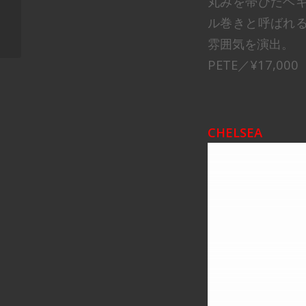
丸みを帯びたヘ
ゃない！
ル巻きと呼ばれ
雰囲気を演出。
PETE／¥17,00
CHELSEA