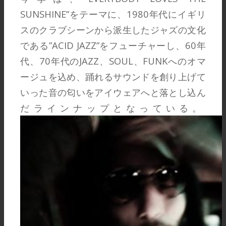
SUNSHINE”をテーマに、1980年代にイギリ
スのクラブシーンから派生したジャズの文化
である”ACID JAZZ”をフューチャーし、60年
代、70年代のJAZZ、SOUL、FUNKへのオマ
ージュを込め、踊れるサウンドを創り上げて
いった音の匂いをアイウェアへと落とし込ん
だラインナップとなっている。