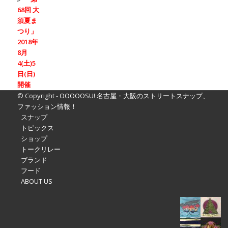
68回 大
須夏ま
つり」
2018年
8月
4(土)5
日(日)
開催
© Copyright -
OOOOOSU! 名古屋・大阪のストリートスナップ、
ファッション情報！
スナップ
トピックス
ショップ
トークリレー
ブランド
フード
ABOUT US