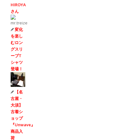
HIROYA
さん
変化
を楽し
むロン
グスリ
ーブT
シャツ
登場！
【名
古屋・
大須】
古着シ
ョップ
『Unwave』
商品入
荷