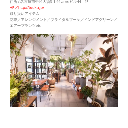
住所 / 名古屋市中区大須3-1-44 arneビル44 1F
HP／http://tooka.jp/
取り扱いアイテム
花束／アレンジメント／ブライダルブーケ／インドアグリーン／
エアープランツetc