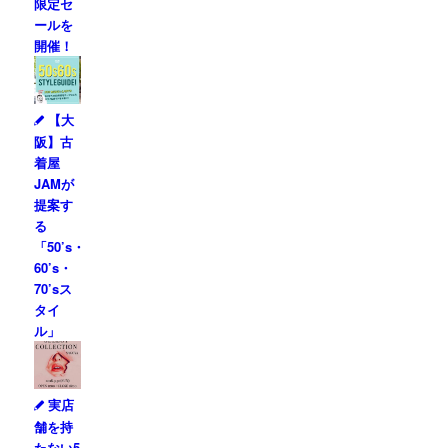
限定セ
ールを
開催！
【大
阪】古
着屋
JAMが
提案す
る
「50’s・
60’s・
70’sス
タイ
ル」
実店
舗を持
たない5