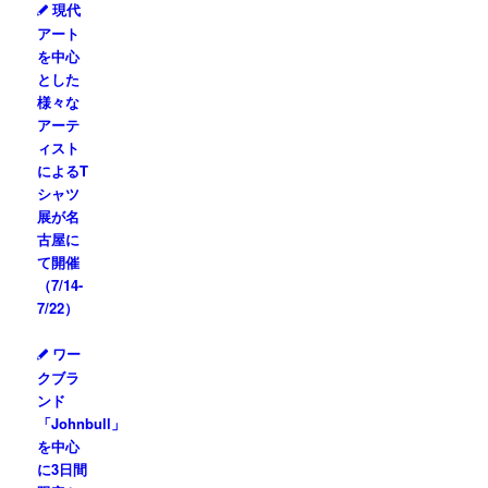
現代
アート
を中心
とした
様々な
アーテ
ィスト
によるT
シャツ
展が名
古屋に
て開催
（7/14-
7/22）
ワー
クブラ
ンド
「Johnbull」
を中心
に3日間