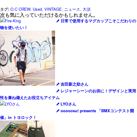
タグ:
O.C CREW
,
Used
,
VINTAGE
,
ニュース
,
大須
次も気に入っていただけるかもしれません。
日常で使用するマグカップこそこだわりの
物を使いたい！
吉田新之助さん
レジャーシーンのお供に！デザインと実用
性を兼ね備えたお役立ちアイテム
LYOさん
ooooosu! presents 「BMXコンテスト開
催」in トヨロック！