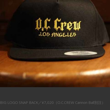
BIG LOGO SNAP BACK／¥7,020（O.C.CREW Cannon Ball別注）