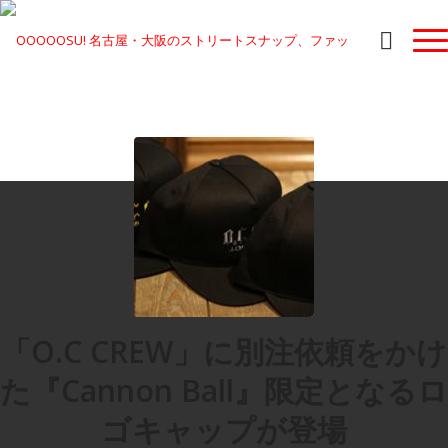
「O.C CREW」に別注依頼をかけ
た『Cannon Ball』限定となるロ
ゴキャップが登場