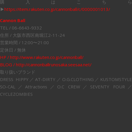
購入はこちら
▶︎
https://item.rakuten.co.jp/cannonball/c/0000001013/
Cannon Ball
TEL / 06-6643-9332
住所 / 大阪市西区南堀江2-11-24
営業時間 / 12:00〜21:00
定休日 / 無休
HP / http://www.rakuten.co.jp/cannonball/
BLOG / http://cannonballrunosaka.seesaa.net/
取り扱いブランド
DRESS HIPPY／AT-DIRTY／O.G.CLOTHING／KUSTOMSTYLE
SO-CAL／Attractions／O.C CREW／SEVENTY FOUR／
CYCLEZOMBIES