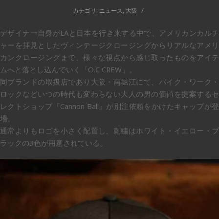
/
カテゴリ:
ニュース
,
大阪
デザイナー自身がLAと日本を行き来する中で、アメリカンカルチ
ャーを拝見としたヴィンテージクロージングからリアルなアメリ
カンクロージングまで、様々な視点から感じ取ったものをアイテ
ムへと落とし込んでいく「O.C CREW」。
同ブランドの取扱店であり大阪・南堀江にて、バイク・ワーク・
ロックなどいつの時代も変わらない大人の男の価値を提案するセ
レクトショップ『Cannon Ball』が別注依頼をかけたキャップが登
場。
通常よりもロゴを小さく配置し、刺繍はホワイト・イエロー・ブ
ラックの3色が用意されている。