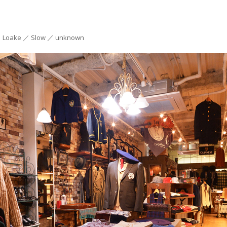
 ／ Loake ／ Slow ／ unknown