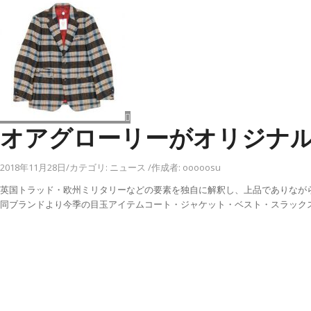
オアグローリーがオリジナ
2018年11月28日
/
カテゴリ:
ニュース
/
作成者:
ooooosu
英国トラッド・欧州ミリタリーなどの要素を独自に解釈し、上品でありなが
同ブランドより今季の目玉アイテムコート・ジャケット・ベスト・スラック