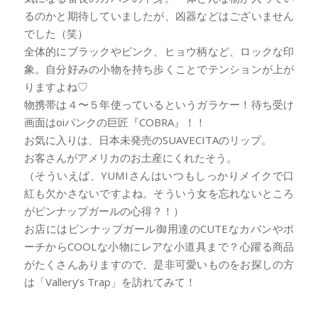
るのかと期待していましたが、凶器などはございません
でした（笑）
全体的にブラックやピンク、ヒョウ柄など、ロックな印
象。自分好みの小物を持ち歩くことでテンションが上が
りますよね♡
物携帯は４〜５年使っているというガラケー！待ち受け
画面はoiパンクの巨匠『COBRA』！！
お気に入りは、日本未発売のSUAVECITAのリップ。
お客さんがアメリカのお土産にくれたそう。
（そういえば、YUMIさんはいつもしっかりメイクで口
紅も欠かさないですよね。そういう女を忘れないところ
がピンナップガールの心得？！）
お店にはピンナップガール御用達のCUTEなカバンやポ
ーチからCOOLな小物にレアな小道具まで？心躍る商品
がたくさんありますので、是非可愛いものをお探しの方
は「Vallery’s Trap」を訪れてみて！