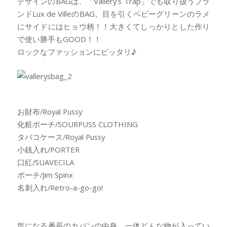
デザインのBAGは、「Vallery’s Trap」でも取り扱うブラ
ンドLux de VilleのBAG。目を引くベビーグリーンのラメ
にサイドにはヒョウ柄！！大きくてしっかりとした作り
で使い勝手もGOOD！！
ロックなファッションにピッタリ♪
お財布/Royal Pussy
化粧ポーチ/SOURPUSS CLOTHING
タバコケース/Royal Pussy
小銭入れ/PORTER
口紅/SUAVECILA
ポーチ/Jim Spinx
名刺入れ/Retro-a-go-go!
気になる番長のカバンの中身。一体どんな物が入ってい