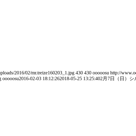
ploads/2016/02/mr.treize160203_1.jpg
430
430
ooooosu
http://www.
g
ooooosu
2016-02-03 18:12:26
2018-05-25 13:25:40
2月7日（日）シル