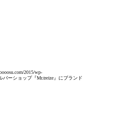
ooooosu.com/2015/wp-
バーショップ『Mr.treize』にブランド