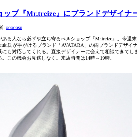
ップ『Mr.treize』にブランドデザイ
者:
ooooosu
る人なら必ずや立ち寄るべきショップ『Mr.treize』。今週
ami yuuki氏が手がけるブランド「AVATARA」の両ブランド
談にも対応してくれる。直接デザイナーに会えて相談できてし
。この機会お見逃しなく。来店時間は14時～19時。