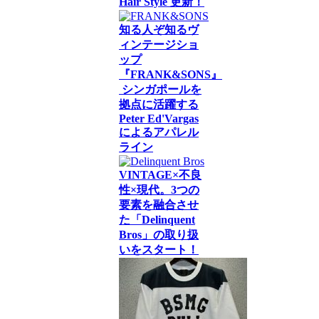
Hair Style 更新！
知る人ぞ知るヴ
ィンテージショ
ップ
『FRANK&SONS』
シンガポールを
拠点に活躍する
Peter Ed'Vargas
によるアパレル
ライン
VINTAGE×不良
性×現代。3つの
要素を融合させ
た「Delinquent
Bros」の取り扱
いをスタート！