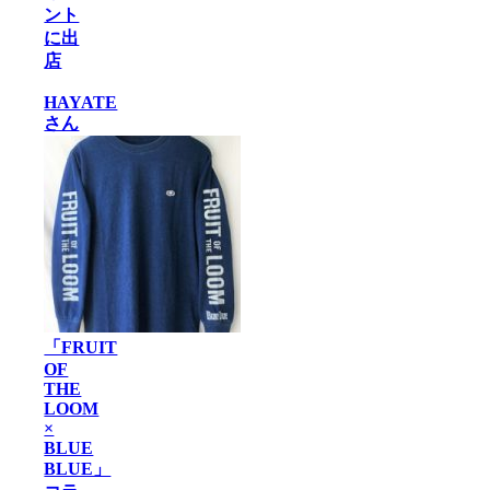
ント
に出
店
HAYATE
さん
「FRUIT
OF
THE
LOOM
×
BLUE
BLUE」