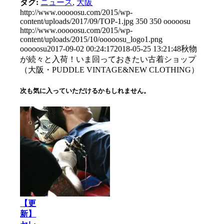
タグ:
ニュース
,
大阪
http://www.ooooosu.com/2015/wp-
content/uploads/2017/09/TOP-1.jpg
350
350
ooooosu
http://www.ooooosu.com/2015/wp-
content/uploads/2015/10/ooooosu_logo1.png
ooooosu
2017-09-02 00:24:17
2018-05-25 13:21:48
秋物
が続々と入荷！いま回っておきたい古着ショップ
（大阪・PUDDLE VINTAGE&NEW CLOTHING）
次も気に入っていただけるかもしれません。
【更
新】