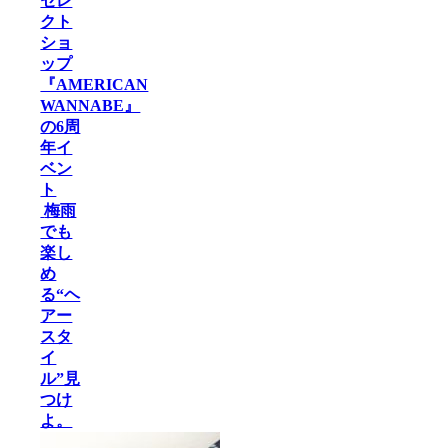
セレ
クト
ショ
ップ
『AMERICAN
WANNABE』
の6周
年イ
ベン
ト
梅雨
でも
楽し
め
る“ヘ
アー
スタ
イ
ル”見
つけ
よ。