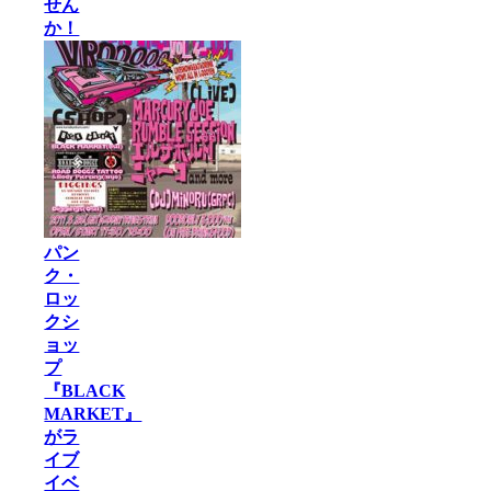
せん
か！
パン
ク・
ロッ
クシ
ョッ
プ
『BLACK
MARKET』
がラ
イブ
イベ