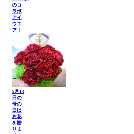
のコ
ラボ
アイ
ウエ
ア！
5月13
日の
母の
日は
お花
を贈
りま