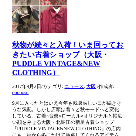
秋物が続々と入荷！いま回ってお
きたい古着ショップ（大阪・
PUDDLE VINTAGE&NEW
CLOTHING）
2017年9月2日
/
カテゴリ:
ニュース
,
大阪
/
作成者:
ooooosu
9月に入ったとはいえ今年も残暑厳しい日が続きそ
うな気配。しかし店頭は着々と秋モードへと変化
している。古着×音楽×ローカル×オリジナルと幅広
い顔をみせる大阪・北堀江の新星古着ショップ
『PUDDLE VINTAGE&NEW CLOTHING』の店内
にも、秋から冬にかけて活躍してくれるアイテム