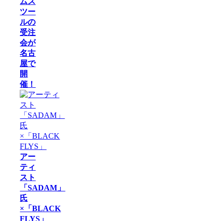
ムス
ツー
ルの
受注
会が
名古
屋で
開
催！
アー
ティ
スト
「SADAM」
氏
×「BLACK
FLYS」