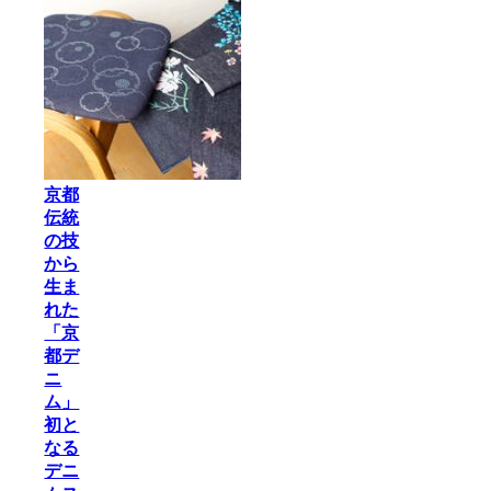
京都
伝統
の技
から
生ま
れた
「京
都デ
ニ
ム」
初と
なる
デニ