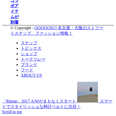
コラ
ボア
イテ
ムが
到着
© Copyright -
OOOOOSU! 名古屋・大阪のストリー
トスナップ、ファッション情報！
スナップ
トピックス
ショップ
トークリレー
ブランド
フード
ABOUT US
「Riprap」2017 A/Wがまもなくスタート
スマー
トでスタイリッシュな時計ベルトに注目！
Scroll to top