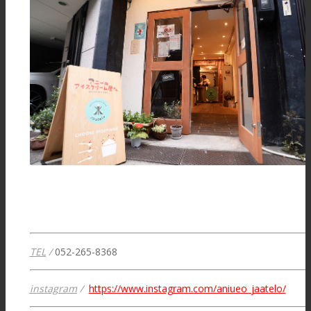
TEL
/
052-265-8368
instagram
/
https://www.instagram.com/aniueo_jaatelo/