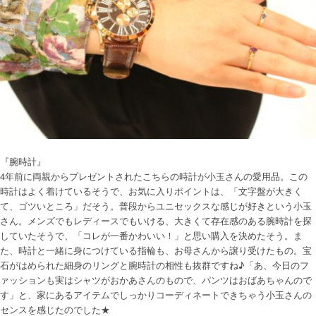
『腕時計』
4年前に両親からプレゼントされたこちらの時計が小玉さんの愛用品。この
時計はよく着けているそうで、お気に入りポイントは、「文字盤が大きく
て、ゴツいところ」だそう。普段からユニセックスな感じが好きという小玉
さん。メンズでもレディースでもいける、大きくて存在感のある腕時計を探
していたそうで、「コレが一番かわいい！」と思い購入を決めたそう。ま
た、時計と一緒に身につけている指輪も、お母さんから譲り受けたもの。宝
石がはめられた細身のリングと腕時計の相性も抜群ですね♪「あ、今日のフ
ァッションも実はシャツがおかあさんのもので、パンツはおばあちゃんので
す」と、家にあるアイテムでしっかりコーディネートできちゃう小玉さんの
センスを感じたのでした★