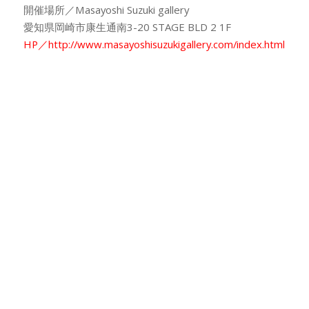
開催場所／Masayoshi Suzuki gallery
愛知県岡崎市康生通南3-20 STAGE BLD 2 1F
HP／http://www.masayoshisuzukigallery.com/index.html