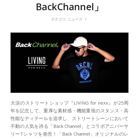
BackChannel」
/
カテゴリ:
ニュース
大須のストリートショップ『LIVING for nexx』が25周
年を記念して、重厚な素材感・機能重視のスタンス・高
性能なディテールを追求し、ストリートシーンにおいて
不動の人気を誇る「Back Channel」とコラボアニバーサ
リーTシャツを発売！「Back Channel」オリジナルのレ