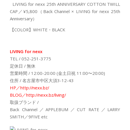
LIVING for nexx 25th ANNIVERSARY COTTON TWILL
CAP／¥5,800（Back Channel × LIVING for nexx 25th
Anniversary）
【COLOR】WHITE・BLACK
LIVING for nexx
TEL / 052-251-3775
定休日 / 無休
営業時間 / 12:00-20:00 (金土日祝 11:00〜20:00)
住所 / 名古屋市中区大須3-12-43
HP／http://nexx.bz/
BLOG／http://nexx.bz/living/
取扱ブランド /
Back Channel／APPLEBUM／CUT RATE／LARRY
SMITH／9FIVE etc