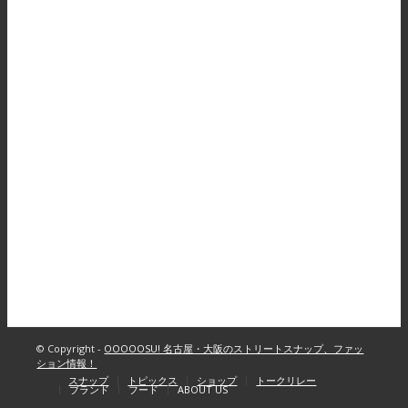
© Copyright -
OOOOOSU! 名古屋・大阪のストリートスナップ、ファッ
ション情報！
スナップ
トピックス
ショップ
トークリレー
ブランド
フード
ABOUT US