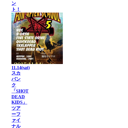
ン
ト！
11.14(sat)
スカ
パン
ク
「SHOT
DEAD
KIDS」
ツア
ーフ
ァイ
ナル