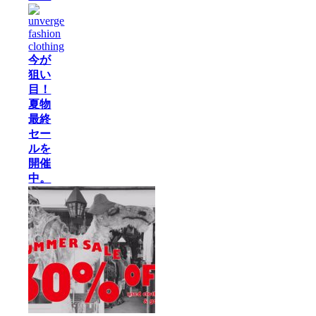
今が
狙い
目！
夏物
最終
セー
ルを
開催
中。