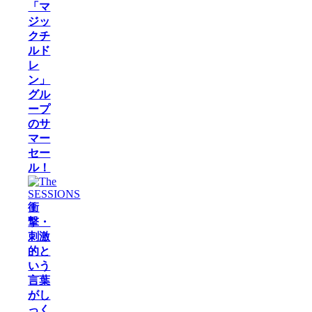
「マ
ジッ
クチ
ルド
レ
ン」
グル
ープ
のサ
マー
セー
ル！
衝
撃・
刺激
的と
いう
言葉
がし
っく