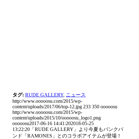
タグ:
RUDE GALLERY
,
ニュース
http://www.ooooosu.com/2015/wp-
content/uploads/2017/06/top-12.jpg
233
350
ooooosu
http://www.ooooosu.com/2015/wp-
content/uploads/2015/10/ooooosu_logo1.png
ooooosu
2017-06-16 14:41:20
2018-05-25
13:22:20
「RUDE GALLERY」より今夏もパンクバ
ンド「RAMONES」とのコラボアイテムが登場！