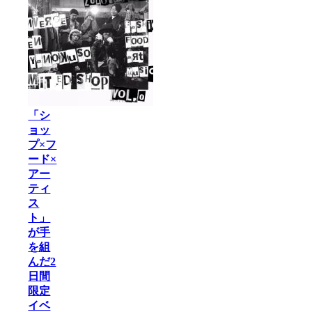
「シ
ョッ
プ×フ
ード×
アー
ティ
ス
ト」
が手
を組
んだ2
日間
限定
イベ