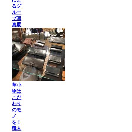
るグ
ルー
プ写
真展
革小
物は
こだ
わり
のモ
ノ
を！
職人