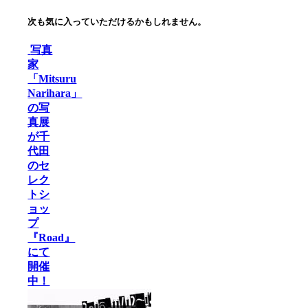
次も気に入っていただけるかもしれません。
写真
家
「Mitsuru
Narihara」
の写
真展
が千
代田
のセ
レク
トシ
ョッ
プ
『Road』
にて
開催
中！