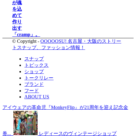
が魂
を込
めて
作り
出す
「cramp」。
© Copyright -
OOOOOSU! 名古屋・大阪のストリー
トスナップ、ファッション情報！
スナップ
トピックス
ショップ
トークリレー
ブランド
フード
ABOUT US
アイウェアの革命児『MonkeyFlip』が21周年を迎え記念金
券...
レディースのヴィンテージショップ