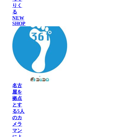
りく
る
NEW
SHOP
名古
屋を
拠点
とす
る5人
のカ
メラ
マン
によ