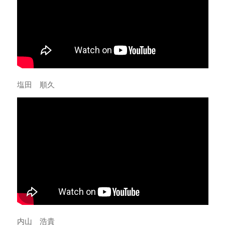
塩田 順久
内山 浩貴