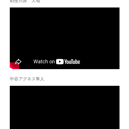
勅使川原 大地
中谷アグネス隼人