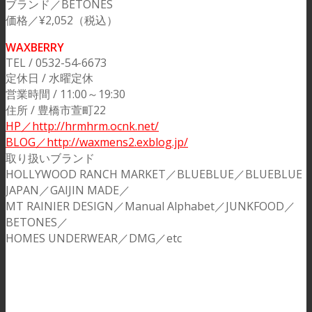
ブランド／BETONES
価格／¥2,052（税込）
WAXBERRY
TEL / 0532-54-6673
定休日 / 水曜定休
営業時間 / 11:00～19:30
住所 / 豊橋市萱町22
HP／http://hrmhrm.ocnk.net/
BLOG／http://waxmens2.exblog.jp/
取り扱いブランド
HOLLYWOOD RANCH MARKET／BLUEBLUE／BLUEBLUE
JAPAN／GAIJIN MADE／
MT RAINIER DESIGN／Manual Alphabet／JUNKFOOD／
BETONES／
HOMES UNDERWEAR／DMG／etc