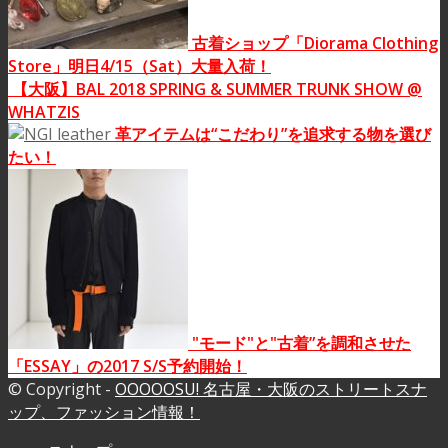
古着ショップ「Diorama Clothing
Store」明日4/15（Sat）大量入荷！
【大阪】BAL 2018 SPRING & SUMMER TRUNK SHOW @
WHATZIS
革アイテムは“こだわり”を追求する物を選び
たい！
"モード"と"古着”を調和させた
「ESSAY」の2017 S/S予約開始！
© Copyright -
OOOOOSU! 名古屋・大阪のストリートスナ
ップ、ファッション情報！