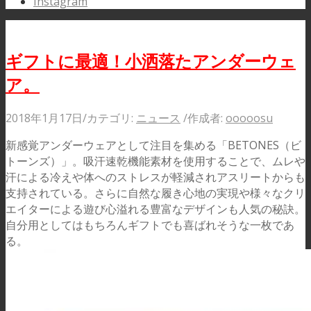
Instagram
ギフトに最適！小洒落たアンダーウェ
ア。
2018年1月17日
/
カテゴリ:
ニュース
/
作成者:
ooooosu
新感覚アンダーウェアとして注目を集める「BETONES（ビ
トーンズ）」。吸汗速乾機能素材を使用することで、ムレや
汗による冷えや体へのストレスが軽減されアスリートからも
支持されている。さらに自然な履き心地の実現や様々なクリ
エイターによる遊び心溢れる豊富なデザインも人気の秘訣。
自分用としてはもちろんギフトでも喜ばれそうな一枚であ
る。