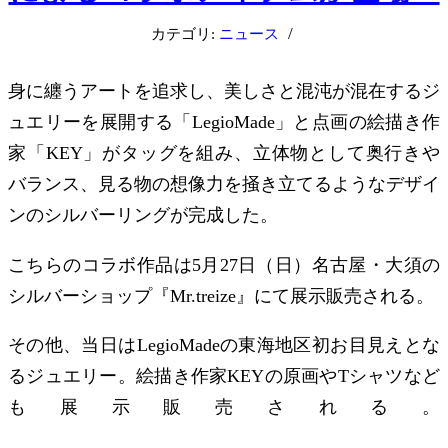
/
カテゴリ:
ニュース
身に纏うアートを追求し、美しさと混沌が混在するジ
ュエリーを展開する「LegioMade」と点画の絵描き作
家「KEY」がタッグを組み、立体物として奥行きや
バランス、見る物の想像力を掻き立てるようなデザイ
ンのシルバーリングが完成した。
こちらのコラボ作品は5月27日（日）名古屋・大須の
シルバーショップ『Mr.treize』にて展示販売される。
その他、当日はLegioMadeの東海地区初お目見えとな
るジュエリー。
絵描き作家KEYの原画やTシャツなど
も展示販売される。