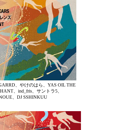
BRIGARRD、やけのはら、YAS OIL THE
T、ind_fris、サントラ5、
OUE、DJ SSHINKUU