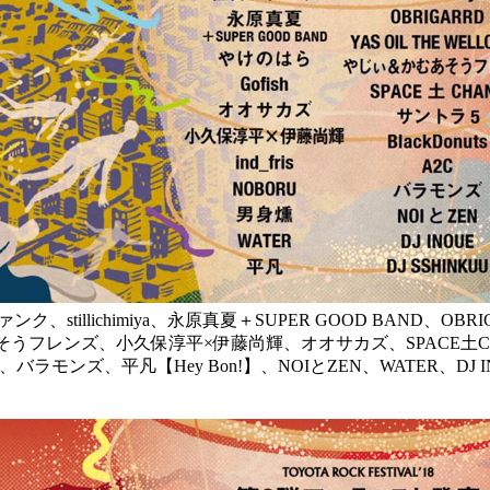
在日ファンク、stillichimiya、永原真夏＋SUPER GOOD BAND、O
あそうフレンズ、小久保淳平×伊藤尚輝、オオサカズ、SPACE土CHAN
C、バラモンズ、平凡【Hey Bon!】、NOIとZEN、WATER、DJ IN