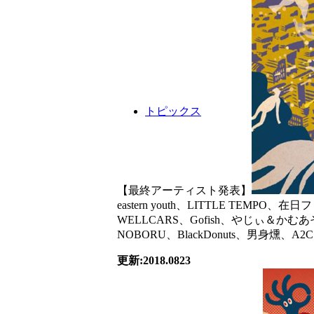
トピックス
【最終アーティスト発表】
eastern youth、LITTLE TEMPO、
WELLCARS、Gofish、やじぃ＆かむ
NOBORU、BlackDonuts、男身燻、A2
更新:2018.0823