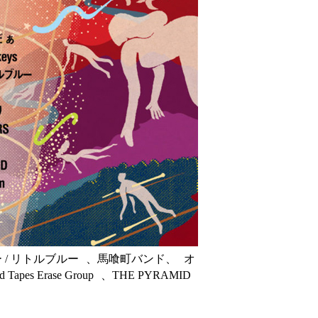
イロー / リトルブルー 、馬喰町バンド、 オ
 Erase Group 、THE PYRAMID