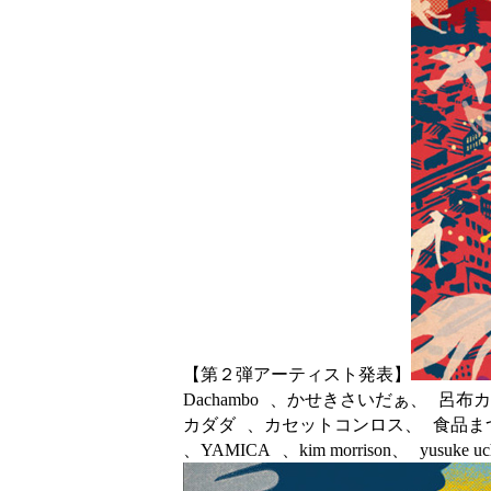
【第２弾アーティスト発表】
Dachambo 、かせきさいだぁ、 呂布カ
カダダ 、カセットコンロス、 食品まつり、 チー
、YAMICA 、kim morrison、 yusuke 