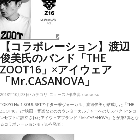
【コラボレーション】渡辺
俊美氏のバンド「THE
ZOOT16」×アイウェア
「Mr.CASANOVA」
2018年10月23日
/
カテゴリ:
ニュース
/
作成者:
ooooosu
TOKYO No.1 SOUL SETのギター兼ヴォーカル、渡辺俊美が結成した「THE
ZOOT16」と”映画・音楽などのカウンターカルチャーへのリスペクト”をコ
ンセプトに設立されたアイウェアブランド「Mr.CASANOVA」とが第3弾とな
るコラボレーションモデルを発表！