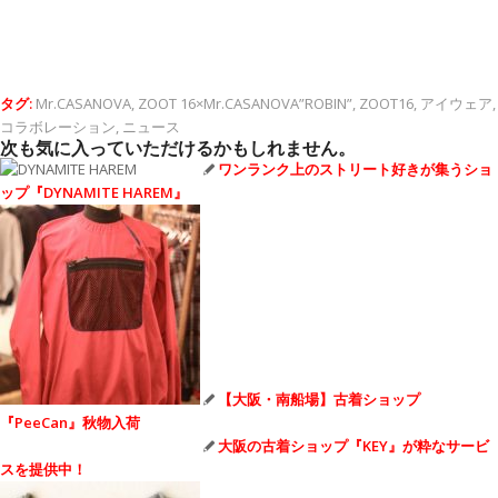
タグ:
Mr.CASANOVA
,
ZOOT 16×Mr.CASANOVA”ROBIN”
,
ZOOT16
,
アイウェア
,
コラボレーション
,
ニュース
次も気に入っていただけるかもしれません。
ワンランク上のストリート好きが集うショ
ップ『DYNAMITE HAREM』
【大阪・南船場】古着ショップ
『PeeCan』秋物入荷
大阪の古着ショップ『KEY』が粋なサービ
スを提供中！