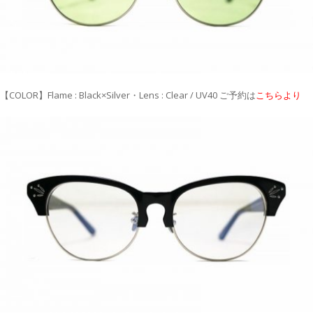
【COLOR】Flame : Black×Silver・Lens : Clear / UV40 ご予約は
こちらより