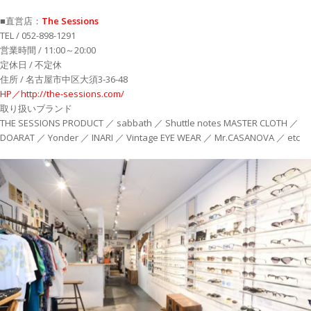
■直営店：
The Sessions
TEL / 052-898-1291
営業時間 / 11:00～20:00
定休日 / 不定休
住所 / 名古屋市中区大須3-36-48
HP／http://the-sessions.com/
取り扱いブランド
THE SESSIONS PRODUCT ／ sabbath ／ Shuttle notes MASTER CLOTH ／
DOARAT ／ Yonder ／ INARI ／ Vintage EYE WEAR ／ Mr.CASANOVA ／ etc