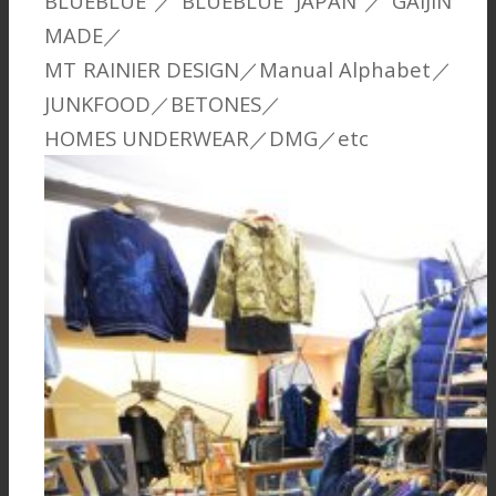
BLUEBLUE／BLUEBLUE JAPAN／GAIJIN
MADE／
MT RAINIER DESIGN／Manual Alphabet／
JUNKFOOD／BETONES／
HOMES UNDERWEAR／DMG／etc