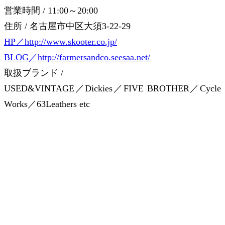
営業時間 / 11:00～20:00
住所 / 名古屋市中区大須3-22-29
HP／http://www.skooter.co.jp/
BLOG／http://farmersandco.seesaa.net/
取扱ブランド /
USED&VINTAGE／Dickies／FIVE BROTHER／Cycle
Works／63Leathers etc