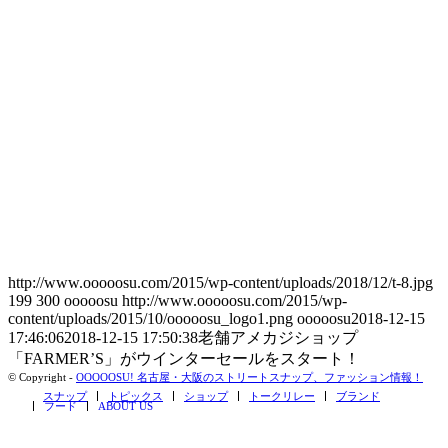
http://www.ooooosu.com/2015/wp-content/uploads/2018/12/t-8.jpg
199
300
ooooosu
http://www.ooooosu.com/2015/wp-
content/uploads/2015/10/ooooosu_logo1.png
ooooosu
2018-12-15
17:46:06
2018-12-15 17:50:38
老舗アメカジショップ
「FARMER’S」がウインターセールをスタート！
© Copyright -
OOOOOSU! 名古屋・大阪のストリートスナップ、ファッション情報！
スナップ
トピックス
ショップ
トークリレー
ブランド
フード
ABOUT US