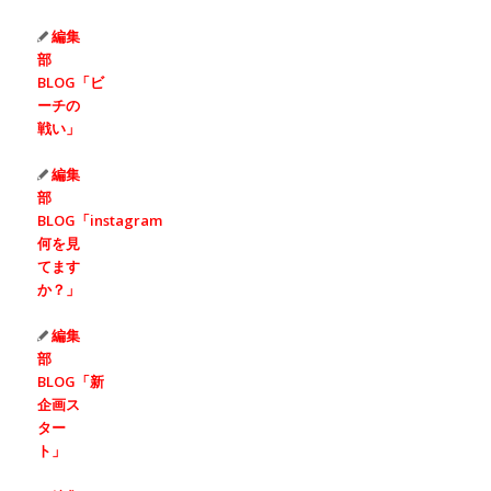
編集
部
BLOG「ビ
ーチの
戦い」
編集
部
BLOG「instagram
何を見
てます
か？」
編集
部
BLOG「新
企画ス
ター
ト」