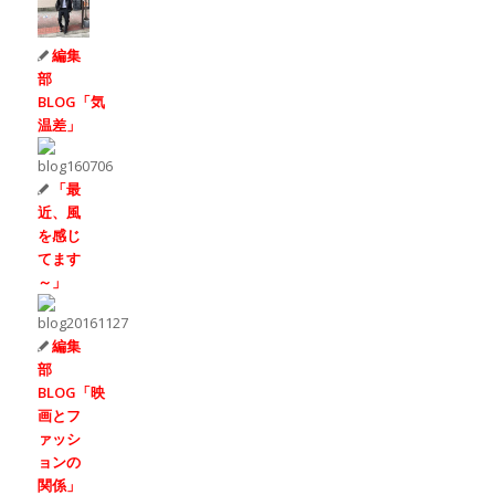
編集
部
BLOG「気
温差」
「最
近、風
を感じ
てます
～」
編集
部
BLOG「映
画とフ
ァッシ
ョンの
関係」