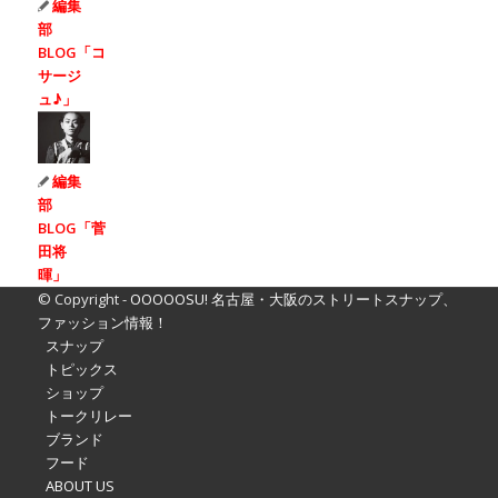
編集
部
BLOG「コ
サージ
ュ♪」
編集
部
BLOG「菅
田将
暉」
© Copyright -
OOOOOSU! 名古屋・大阪のストリートスナップ、
ファッション情報！
スナップ
トピックス
ショップ
トークリレー
ブランド
フード
ABOUT US