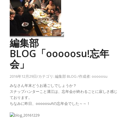
編集部
BLOG「ooooosu!忘年
会」
2016年12月29日
/
カテゴリ:
編集部 BLOG
/
作成者:
ooooosu
みなさん年末どうお過ごしでしょうか？
スナップハンターこと溝江は、忘年会が終わるごとに寂しさ感じ
ております。
ちなみに昨日、ooooosu!!の忘年会でした～～！