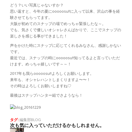
どう？いい写真じゃないすか？
思い返すと、今年の夏にooooosu‼︎に入って以来、沢山の事を経
験させてもらってます。
大阪が初めてのスナップの場でめっちゃ緊張したな～。
でも、気さくで優しいオシャレさんばかりで、ここでスナップの
楽しさを感じる事ができました！
声をかけた時にスナップに応じてくれるみなさん、感謝しかない
です。
最近では、スナップの時にooooosu!!知ってるよと言っていただ
けます。めっちゃ嬉しいです～～！
2017年も我らooooosu!!よろしくお願いします。
来年も、オシャレハントしまくりますよ〜〜！
その時はよろしくお願いしますね♡
最後はスナップハンター組でさようなら！
タグ:
編集部BLOG
次も気に入っていただけるかもしれません。