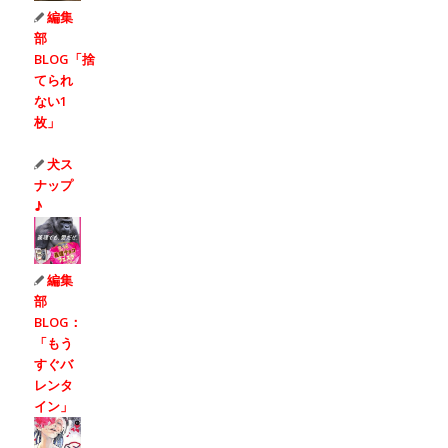
編集
部
BLOG「捨
てられ
ない1
枚」
犬ス
ナップ
♪
編集
部
BLOG：
「もう
すぐバ
レンタ
イン」