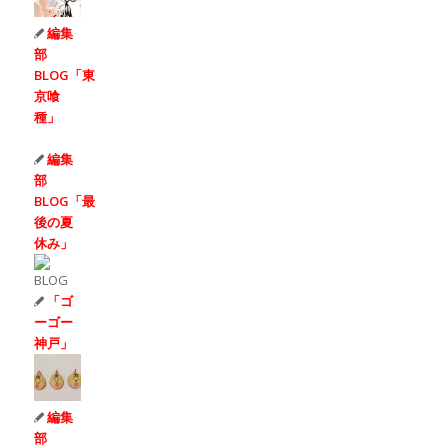
編集
部
BLOG「東
京喰
種」
編集
部
BLOG「最
後の夏
休み」
「ゴ
ーゴー
神戸」
編集
部