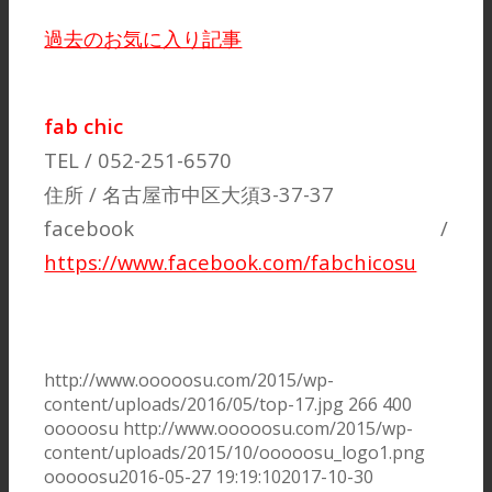
過去のお気に入り記事
fab chic
TEL / 052-251-6570
住所 / 名古屋市中区大須3-37-37
facebook /
https://www.facebook.com/fabchicosu
http://www.ooooosu.com/2015/wp-
content/uploads/2016/05/top-17.jpg
266
400
ooooosu
http://www.ooooosu.com/2015/wp-
content/uploads/2015/10/ooooosu_logo1.png
ooooosu
2016-05-27 19:19:10
2017-10-30