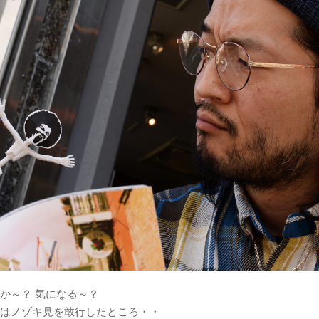
か～？ 気になる～？
はノゾキ見を敢行したところ・・