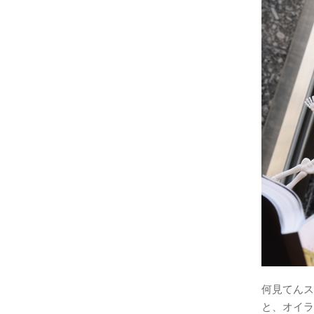
何見てんス
と、オイラ