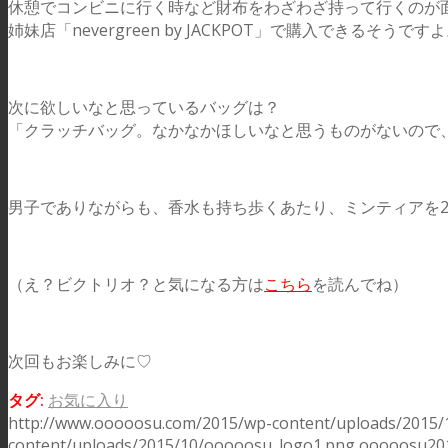
休憩でコンビニに行く時など財布をわざわざ持って行くのが
姉妹店「nevergreen by JACKPOT」で購入できるそうです
次に欲しいなと思っているバッグは？
「クラッチバッグ。なかなかほしいなと思うものがないので
男子でありながらも、香水も持ち歩くあたり、ミンティアを
（え？ビクトリオ？と気になる方は
こちら
を読んでね）
次回もお楽しみに♡
タグ:
お気に入り
http://www.ooooosu.com/2015/wp-content/uploads/2015/
content/uploads/2015/10/ooooosu_logo1.png
ooooosu
20