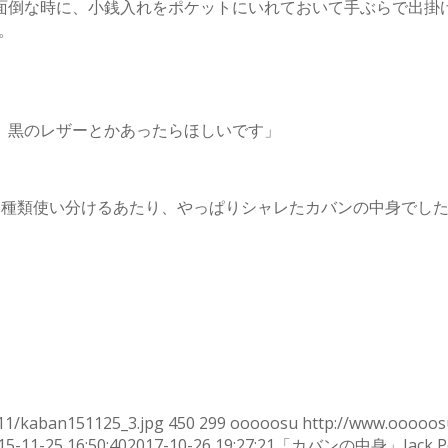
面倒な時に、小銭入れをポケットにいれておいて手ぶらで出掛
よ。
、黒のレザーとかあったらほしいです」
2種類使い分けるあたり、やっぱりシャレたカバンの中身でし
11/kaban151125_3.jpg
450
299
ooooosu
http://www.ooooos
15-11-25 16:50:40
2017-10-26 19:27:21
「カバンの中身」Jack 