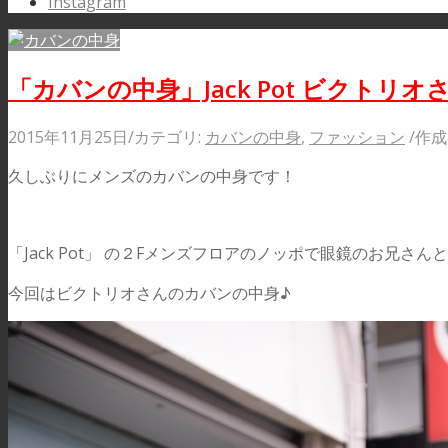
Instagram
「カバンの中身」Jack Pot ビクトリオ
2015年11月25日
/
カテゴリ:
カバンの中身
,
ファッション
/
作成
久しぶりにメンズのカバンの中身です！
「Jack Pot」 の２Fメンズフロアのノッポで眼鏡のお兄さ
今回はビクトリオさんのカバンの中身♪