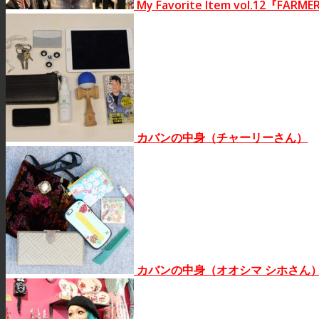
My Favorite Item vol.12『FA
カバンの中身（チャーリーさん）
カバンの中身（オオシマ シホさん